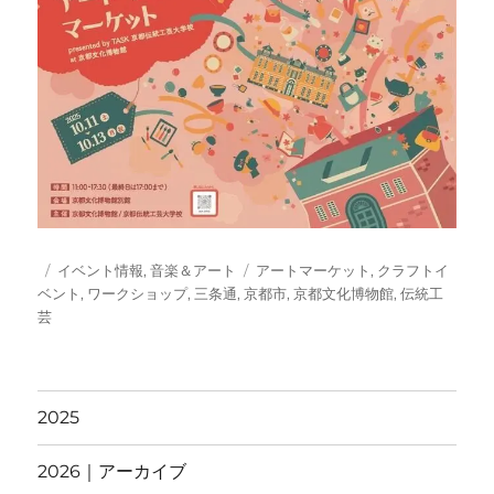
投
カ
タ
イベント情報
,
音楽＆アート
アートマーケット
,
クラフトイ
稿
テ
グ
ベント
,
ワークショップ
,
三条通
,
京都市
,
京都文化博物館
,
伝統工
日:
ゴ
芸
リ
ー
2025
2026｜アーカイブ