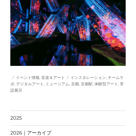
投
カ
タ
イベント情報
,
音楽＆アート
インスタレーション
,
チームラ
稿
テ
グ
ボ
,
デジタルアート
,
ミュージアム
,
京都
,
京都駅
,
体験型アート
,
常
日:
ゴ
設展示
リ
ー
2025
2026｜アーカイブ