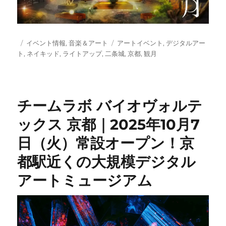
投
カ
タ
イベント情報
,
音楽＆アート
アートイベント
,
デジタルアー
稿
テ
グ
ト
,
ネイキッド
,
ライトアップ
,
二条城
,
京都
,
観月
日:
ゴ
リ
ー
チームラボ バイオヴォルテ
ックス 京都｜2025年10月7
日（火）常設オープン！京
都駅近くの大規模デジタル
アートミュージアム