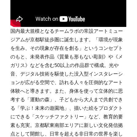
国内最大規模となるチームラボの常設アートミュー
ジアムが京都駅徒歩圏に誕生します。「環境が現象
を生み、その現象が存在を創る」というコンセプト
のもと、未発表作品《質量も形もない彫刻》や《メ
ガリス》などを含む50以上の作品群で構成。光や
音、デジタル技術を駆使した没入型インスタレーシ
ョンが広がる空間で、訪れる人々を圧倒的なアート
体験へと導きます。また、身体を使って立体的に思
考する「運動の森」、子どもから大人まで共創でき
る「学ぶ！未来の遊園地」、描いた絵をプロダクト
にできる「スケッチファクトリー」など、教育的要
素も充実。京都駅東南部エリアに新しい文化発信拠
点として開館し、日常を超える非日常の世界を楽し