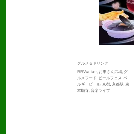
投
カ
グルメ＆ドリンク
稿
テ
タ
BBWalker
,
お東さん広場
,
グ
日:
ゴ
グ
ルメフード
,
ビールフェス
,
ベ
リ
ルギービール
,
京都
,
京都駅
,
東
ー
本願寺
,
音楽ライブ