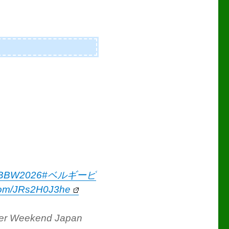
BBW2026
#ベルギービ
r.com/JRs2H0J3he
Weekend Japan