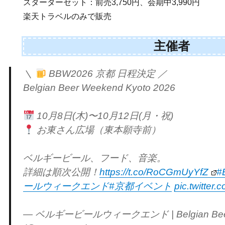
スターターセット：前売3,750円、会期中3,990円
楽天トラベルのみで販売
主催者
＼
BBW2026 京都 日程決定 ／
Belgian Beer Weekend Kyoto 2026
10月8日(木)〜10月12日(月・祝)
お東さん広場（東本願寺前）
ベルギービール、フード、音楽。
詳細は順次公開！
https://t.co/RoCGmUyYfZ
#
ールウィークエンド
#京都イベント
pic.twitte
— ベルギービールウィークエンド | Belgian Beer 