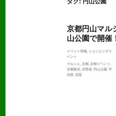
タグ:
円山公園
京都円山マルシ
山公園で開催
投
カ
イベント情報
,
ショッピングイ
稿
テ
ベント
日:
ゴ
タ
マルシェ
,
京都
,
京都イベント
,
リ
グ
京都観光
,
京野菜
,
円山公園
,
宇
ー
治茶
,
花苗