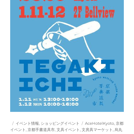
投
カ
タ
イベント情報
,
ショッピングイベント
AceHotelKyoto
,
京都
稿
テ
グ
イベント
,
京都手書道具市
,
文具イベント
,
文房具マーケット
,
烏丸