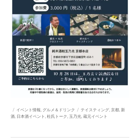
投
カ
タ
イベント情報
,
グルメ＆ドリンク
テイスティング
,
京都
,
新
稿
テ
グ
酒
,
日本酒イベント
,
杜氏トーク
,
玉乃光
,
蔵元イベント
日:
ゴ
リ
ー