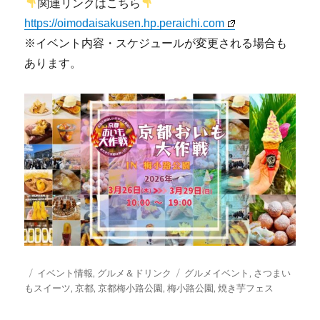
関連リンクはこちら
https://oimodaisakusen.hp.peraichi.com
※イベント内容・スケジュールが変更される場合も
あります。
投
カ
タ
イベント情報
,
グルメ＆ドリンク
グルメイベント
,
さつまい
稿
テ
グ
もスイーツ
,
京都
,
京都梅小路公園
,
梅小路公園
,
焼き芋フェス
日:
ゴ
リ