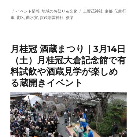
投
カ
タ
イベント情報
,
地域のお祭り＆文化
上賀茂神社
,
京都
,
伝統行
稿
テ
グ
事
,
北区
,
曲水宴
,
賀茂別雷神社
,
雅楽
日:
ゴ
リ
ー
月桂冠 酒蔵まつり｜3月14日
（土）月桂冠大倉記念館で有
料試飲や酒蔵見学が楽しめ
る蔵開きイベント