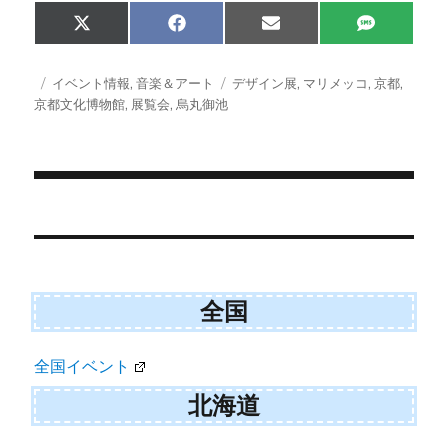
Share
Share
Share
Share
X
F
E
S
on
on
on
on
(
a
m
M
T
c
a
S
w
e
i
投
カ
タ
イベント情報
,
音楽＆アート
デザイン展
,
マリメッコ
,
京都
,
i
b
l
稿
テ
グ
京都文化博物館
,
展覧会
,
烏丸御池
t
o
日:
ゴ
t
o
e
k
リ
r
ー
)
投
稿
ナ
全国
ビ
ゲ
全国イベント
ー
北海道
シ