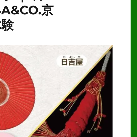
A&CO.京
体験