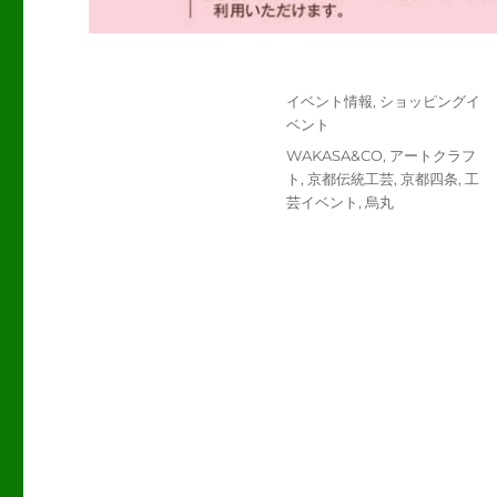
投
カ
イベント情報
,
ショッピングイ
稿
テ
ベント
日:
ゴ
タ
WAKASA&CO
,
アートクラフ
リ
グ
ト
,
京都伝統工芸
,
京都四条
,
工
ー
芸イベント
,
烏丸