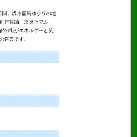
日間。坂本龍馬ゆかりの地
創作舞踊「京炎そでふ
都の街がエネルギーと笑
の祭典です。