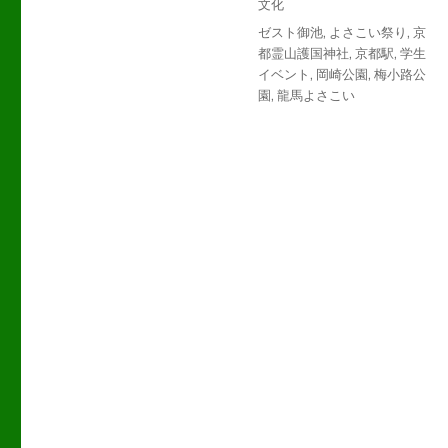
テ
文化
日:
ゴ
タ
ゼスト御池
,
よさこい祭り
,
京
リ
グ
都霊山護国神社
,
京都駅
,
学生
ー
イベント
,
岡崎公園
,
梅小路公
園
,
龍馬よさこい