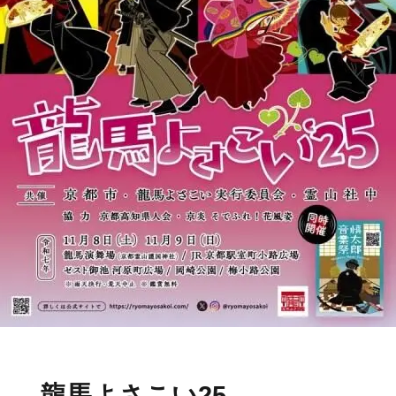
龍馬よさこい25