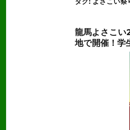
タグ:
よさこい祭
龍馬よさこい2
地で開催！学