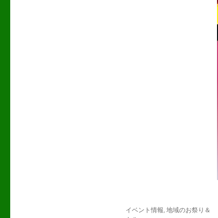
投
カ
イベント情報
,
地域のお祭り＆
稿