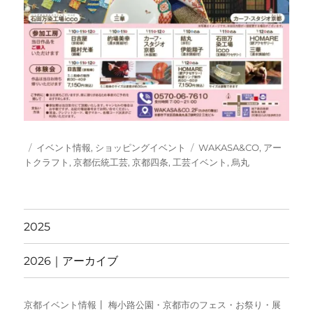
投
カ
タ
イベント情報
,
ショッピングイベント
WAKASA&CO
,
アー
稿
テ
グ
トクラフト
,
京都伝統工芸
,
京都四条
,
工芸イベント
,
烏丸
日:
ゴ
リ
ー
2025
2026｜アーカイブ
京都イベント情報┃ 梅小路公園・京都市のフェス・お祭り・展