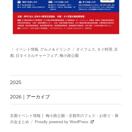
投
カ
タ
イベント情報
,
グルメ＆ドリンク
タイフェス
,
タイ料理
,
京
稿
テ
グ
都
,
日タイカルチャーフェア
,
梅小路公園
日:
ゴ
リ
ー
2025
2026｜アーカイブ
京都イベント情報┃ 梅小路公園・京都市のフェス・お祭り・展
示会まとめ
Proudly powered by WordPress