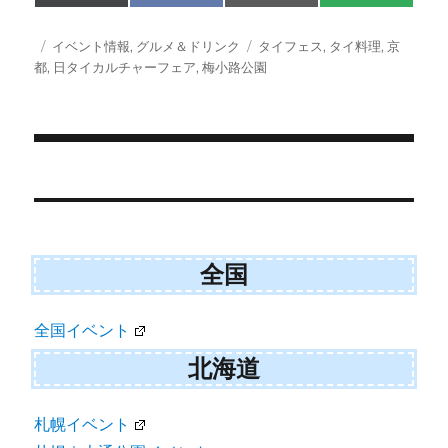
on
on
on
on
(
a
m
M
T
c
a
S
w
e
i
投
カ
タ
イベント情報
,
グルメ＆ドリンク
タイフェス
,
タイ料理
,
京
i
b
l
稿
テ
グ
都
,
日タイカルチャーフェア
,
梅小路公園
t
o
日:
ゴ
t
o
e
k
リ
r
ー
)
投
稿
ナ
全国
ビ
ゲ
全国イベント
ー
北海道
シ
ョ
札幌イベント