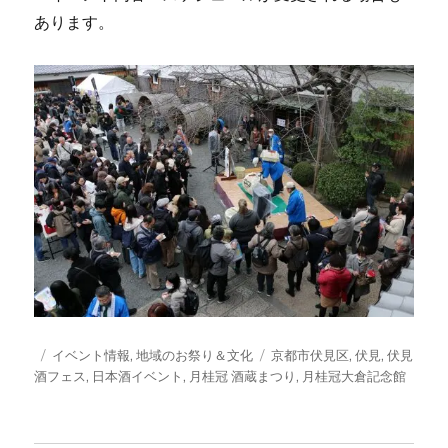
あります。
投
カ
タ
イベント情報
,
地域のお祭り＆文化
京都市伏見区
,
伏見
,
伏見
稿
テ
グ
酒フェス
,
日本酒イベント
,
月桂冠 酒蔵まつり
,
月桂冠大倉記念館
日:
ゴ
リ
ー