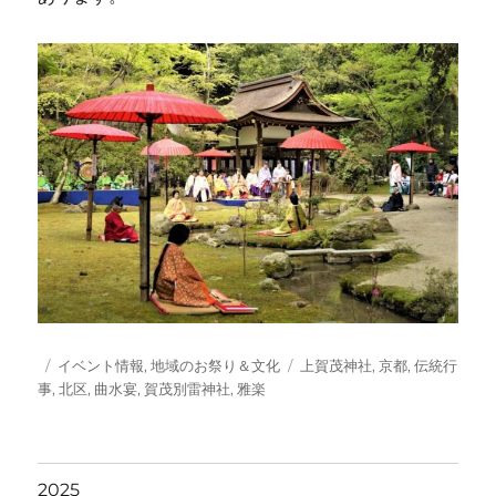
投
カ
タ
イベント情報
,
地域のお祭り＆文化
上賀茂神社
,
京都
,
伝統行
稿
テ
グ
事
,
北区
,
曲水宴
,
賀茂別雷神社
,
雅楽
日:
ゴ
リ
ー
2025