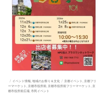
投
カ
タ
イベント情報
,
地域のお祭り＆文化
京都イベント
,
京都フリ
稿
テ
グ
ーマーケット
,
京都市役所前
,
京都市役所前フリーマーケット
,
京
日:
ゴ
都市役所前広場
,
市民イベント
リ
ー