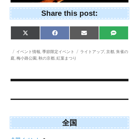
Share this post:
Share
Share
Share
Share
X
F
E
S
on
on
on
on
(
a
m
M
T
c
a
S
w
e
i
投
カ
タ
イベント情報
,
季節限定イベント
ライトアップ
,
京都
,
朱雀の
i
b
l
稿
テ
グ
庭
,
梅小路公園
,
秋の京都
,
紅葉まつり
t
o
日:
ゴ
t
o
e
k
リ
r
ー
)
投
稿
ナ
全国
ビ
ゲ