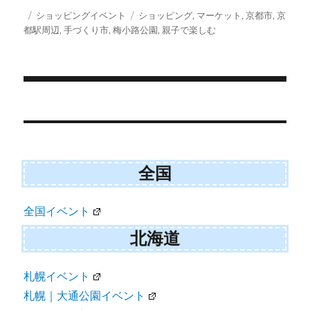
T
c
a
S
w
e
i
投
カ
タ
ショッピングイベント
ショッピング
,
マーケット
,
京都市
,
京
i
b
l
稿
テ
グ
都駅周辺
,
手づくり市
,
梅小路公園
,
親子で楽しむ
t
o
日:
ゴ
t
o
e
k
リ
r
ー
)
投
稿
ナ
全国
ビ
ゲ
全国イベント
ー
北海道
シ
ョ
札幌イベント
札幌｜大通公園イベント
ン