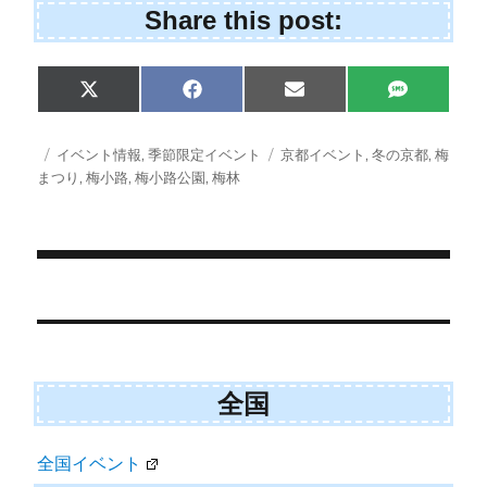
Share this post:
Share
Share
Share
Share
X
F
E
S
on
on
on
on
(
a
m
M
T
c
a
S
w
e
i
投
カ
タ
イベント情報
,
季節限定イベント
京都イベント
,
冬の京都
,
梅
i
b
l
稿
テ
グ
まつり
,
梅小路
,
梅小路公園
,
梅林
t
o
日:
ゴ
t
o
e
k
リ
r
ー
)
投
稿
ナ
全国
ビ
ゲ
全国イベント